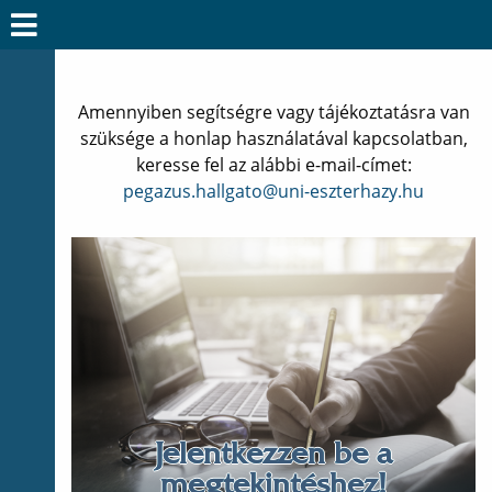
Oldalmenü kezdete
Oldalmenü vége
Amennyiben segítségre vagy tájékoztatásra van
szüksége a honlap használatával kapcsolatban,
keresse fel az alábbi e-mail-címet:
pegazus.hallgato@uni-eszterhazy.hu
Jelentkezzen be a
megtekintéshez!